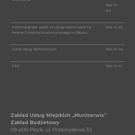
364 01
40
Informacje dot. opłat za usługi komunalne na
364 01 45
terenie Cmentarza komunalnego w Płocku
Dział Usług Technicznych
364 01 46
FAX
364 01 41
Zakład Usług Miejskich „Muniserwis”
Zakład Budżetowy
09-400 Płock, ul. Przemysłowa 33