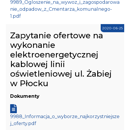
9989_Ogloszenie_na_wywoz_i_zagospodarowa
nie_odpadow_z_Cmentarza_komunalnego-
1.pdf
2020-06-25
Zapytanie ofertowe na
wykonanie
elektroenergetycznej
kablowej linii
oświetleniowej ul. Żabiej
w Płocku
Dokumenty
9988_Informacja_o_wyborze_najkorzystniejsze
j_oferty.pdf