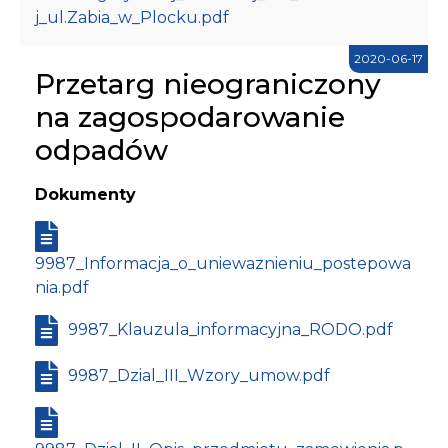
j_ul.Zabia_w_Plocku.pdf
2020-06-17
Przetarg nieograniczony
na zagospodarowanie
odpadów
Dokumenty
9987_Informacja_o_uniewaznieniu_postepowa
nia.pdf
9987_Klauzula_informacyjna_RODO.pdf
9987_Dzial_III_Wzory_umow.pdf