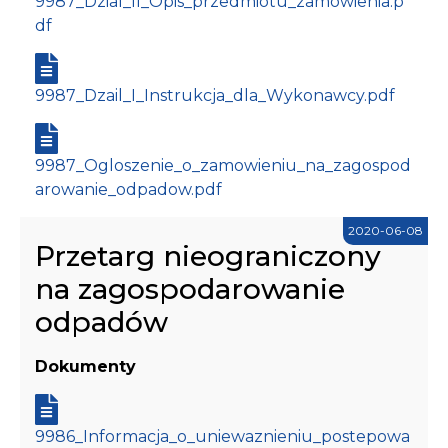
9987_Dzial_II_Opis_przedmiotu_zamowienia.p
df
9987_Dzail_I_Instrukcja_dla_Wykonawcy.pdf
9987_Ogloszenie_o_zamowieniu_na_zagospod
arowanie_odpadow.pdf
2020-06-08
Przetarg nieograniczony
na zagospodarowanie
odpadów
Dokumenty
9986_Informacja_o_uniewaznieniu_postepowa