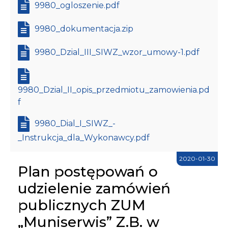
9980_ogloszenie.pdf
9980_dokumentacja.zip
9980_Dzial_III_SIWZ_wzor_umowy-1.pdf
9980_Dzial_II_opis_przedmiotu_zamowienia.pd
f
9980_Dial_I_SIWZ_-
_Instrukcja_dla_Wykonawcy.pdf
2020-01-30
Plan postępowań o
udzielenie zamówień
publicznych ZUM
„Muniserwis” Z.B. w