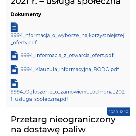
2021 r. – usługa społeczna
Dokumenty
9994_nformacja_o_wyborze_najkorzystniejszej
_oferty.pdf
9994_Informacja_z_otwarcia_ofert.pdf
9994_Klauzula_informacyjna_RODO.pdf
9994_Ogloszenie_o_zamowieniu_ochrona_202
1_usluga_spoleczna.pdf
2020-12-10
Przetarg nieograniczony
na dostawę paliw