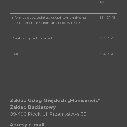
40
Informacje dot. opłat za usługi komunalne na
364 01 45
terenie Cmentarza komunalnego w Płocku
Dział Usług Technicznych
364 01 46
FAX
364 01 41
Zakład Usług Miejskich „Muniserwis”
Zakład Budżetowy
09-400 Płock, ul. Przemysłowa 33
Adresy e-mail: