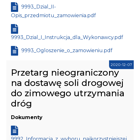
9993_Dzial_II-
Opis_przedmiotu_zamowienia.pdf
9993_Dzial_I_Instrukcja_dla_Wykonawcy.pdf
9993_Ogloszenie_o_zamowieniu.pdf
2020-12-07
Przetarg nieograniczony
na dostawę soli drogowej
do zimowego utrzymania
dróg
Dokumenty
9992_Informacja_z_wyboru_najkorzystniejszej