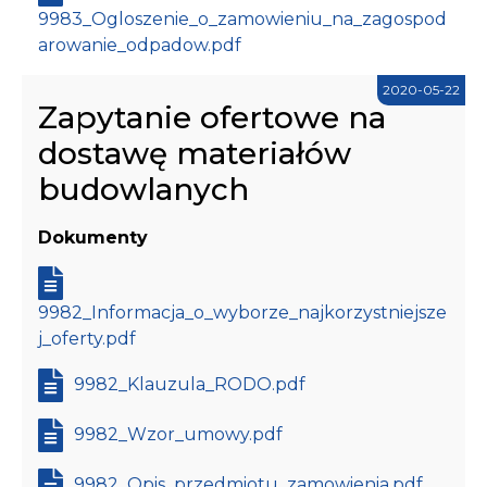
9983_Ogloszenie_o_zamowieniu_na_zagospod
arowanie_odpadow.pdf
2020-05-22
Zapytanie ofertowe na
dostawę materiałów
budowlanych
Dokumenty
9982_Informacja_o_wyborze_najkorzystniejsze
j_oferty.pdf
9982_Klauzula_RODO.pdf
9982_Wzor_umowy.pdf
9982_Opis_przedmiotu_zamowienia.pdf