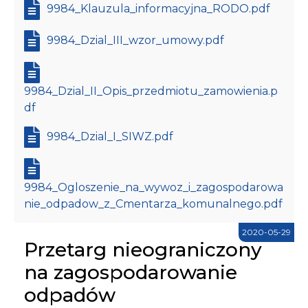
9984_Klauzula_informacyjna_RODO.pdf
9984_Dzial_III_wzor_umowy.pdf
9984_Dzial_II_Opis_przedmiotu_zamowienia.p
df
9984_Dzial_I_SIWZ.pdf
9984_Ogloszenie_na_wywoz_i_zagospodarowa
nie_odpadow_z_Cmentarza_komunalnego.pdf
2020-05-29
Przetarg nieograniczony
na zagospodarowanie
odpadów